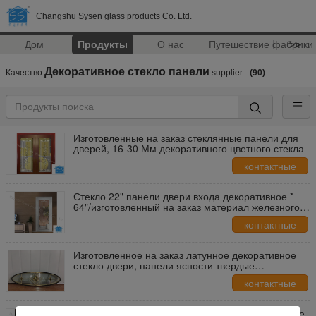
Changshu Sysen glass products Co. Ltd.
Дом
Продукты
О нас
Путешествие фабрики
>>
Декоративное стекло панели
Качество
supplier.
(90)
Изготовленные на заказ стеклянные панели для
дверей, 16-30 Мм декоративного цветного стекла
контактные
данные
Стекло 22" панели двери входа декоративное *
64"/изготовленный на заказ материал железного
каркаса размера
контактные
данные
Изготовленное на заказ латунное декоративное
стекло двери, панели ясности твердые
стеклянные декоративные
контактные
данные
Панели стеклянного окна наклона изготовленные