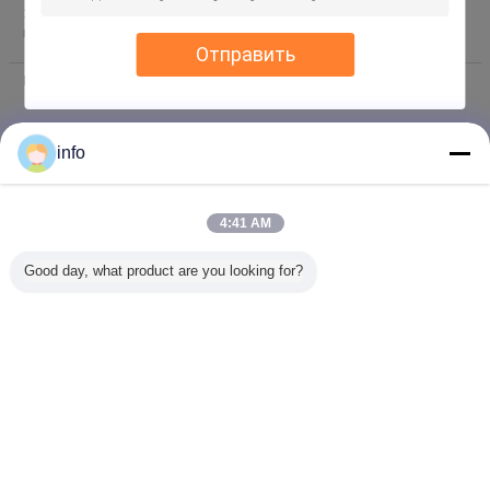
Электронная
sale@sysen-glass.com
почта :
Отправить
Контакты :
Mrs. Alicia (Changshu Sysen glass products Co. Ltd.)
Последнее Войти: часов 51 minuts тому назад
Профессия :
salesperson
info
Телефон :
+8613913695002
+8613913695002
Whatsapp
WhatsApp :
4:41 AM
+8613913695002
skype
Skype :
Good day, what product are you looking for?
Электронная
info@sysen-glass.com
почта :
Измените язык
Russian