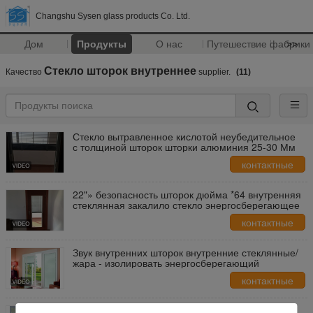
Changshu Sysen glass products Co. Ltd.
Дом
Продукты
О нас
Путешествие фабрики
>>
Стекло шторок внутреннее
Качество
supplier.
(11)
Стекло вытравленное кислотой неубедительное
с толщиной шторок шторки алюминия 25-30 Мм
контактные
данные
22"» безопасность шторок дюйма *64 внутренняя
стеклянная закалило стекло энергосберегающее
контактные
данные
Звук внутренних шторок внутренние стеклянные/
жара - изолировать энергосберегающий
контактные
данные
Запылитесь свободные от шторки внутри