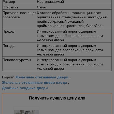
Размер
Настраиваемый
Открытие
Свинг
Противоржавеющая
6 этапов обработки: горячая цинковая
обработка
оцинкованная сталь;печеный эпоксидный
праймер;красный оксидный
праймер;черная краска; лак; ClearCoat
Предел
Интегрированный порог с дверным
козырьком для обеспечения прочности
железной двери
Погода
Интегрированный порог с дверным
козырьком для обеспечения прочности
железной двери
Пенополиуретан
Интегрированный порог с дверным
козырьком для обеспечения прочности
железной двери
Железные стеклянные двери
Бирки:
,
Железные стеклянные двери входа
,
Двойные входные двери
Получить лучшую цену для