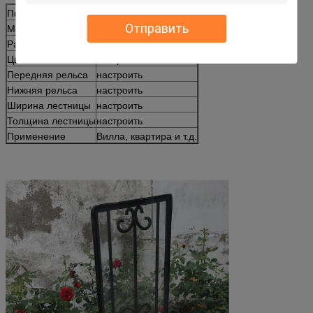
Почтовый номер
железное стекло
Отправить
Материал
Железо/стекло
Размер
настроить
Цвет
настроить
Передняя рельса
настроить
Нижняя рельса
настроить
Ширина лестницы
настроить
Толщина лестницы
настроить
Применение
Вилла, квартира и т.д.