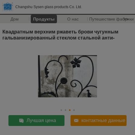
Changshu Sysen glass products Co. Ltd.
Дом
Продукты
О нас
Путешествие фабрики
>>
Квадратным верхним ржаветь брови чугунным
гальванизированный стеклом стальной анти-
Лучшая цена
контактные данные