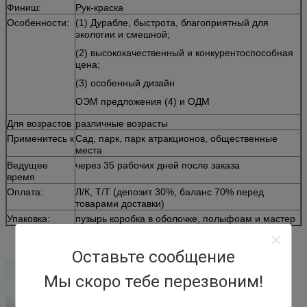
Финиш:
Рук-краска
Особенности:
(1) Дурабле, быстрота, благоприятный для
экологии и смешной;
(2) высококачественный и конкурентоспособная
цена;
(3) особенный дизайн
ОЭМ предложения (4) и ОДМ
Для возрастов
различные возрасты
Применитесь к
Сад, парк, парк атракционов, общественные
места
Ведущее
через 35 рабочих дней после заказа
время
Оплата:
Л/К, Т/Т (депозит 30%, баланс 70% перед
товарами доставки)
Упаковка:
пузырь коробка в оболочке, полыфоам и мастер
Оставьте сообщение
Мы скоро тебе перезвоним!