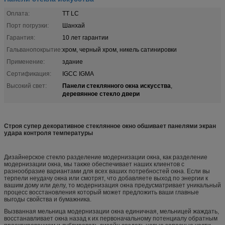
Оплата:
TT LC
Порт погрузки:
Шанхай
Гарантия:
10 лет гарантии
Гальванопокрытие:
хром, черный хром, никель сатинировки
Применение:
здание
Сертификация:
IGCC IGMA
Панели стеклянного окна искусства
Высокий свет:
,
деревянное стекло двери
Строя супер декоративное стеклянное окно обшивает панелями экран
удара контроля температуры
Дизайнерское стекло разделение модернизации окна, как разделение
модернизации окна, мы также обеспечивает наших клиентов с
разнообразие вариантами для всех ваших потребностей окна. Если вы
терпели неудачу окна или смотрят, что добавляете выход по энергии к
вашим дому или делу, то модернизация окна предусматривает уникальный
процесс восстановления который может предложить ваши главные
выгоды свойства и бумажника.
Вызванная мельница модернизации окна единичная, мельницей жаждать,
восстанавливает окна назад к их первоначальному потенциалу обратным