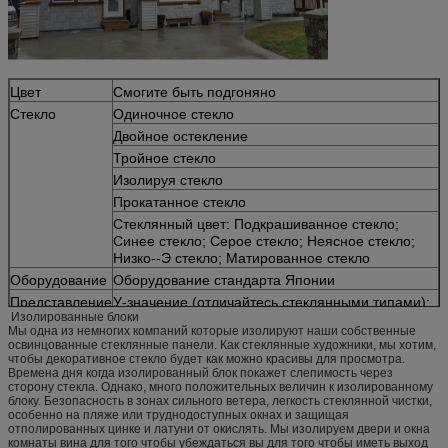
Цвет
Смогите быть подгоняно
Стекло
Одиночное стекло
Двойное остекление
Тройное стекло
Изолируя стекло
Прокатанное стекло
Стеклянный цвет: Подкрашиванное стекло;
Синее стекло; Серое стекло; Неясное стекло;
Низко--Э стекло; Матированное стекло
Оборудование
Оборудование стандарта Японии
Представление
У-значение (отличайтесь стеклянными типами):
Изолированные блоки
двери
2.6-6.2 м2·К/В
Мы одна из немногих компаний которые изолируют наши собственные
Закрепленность воды: ПА 350
освинцованные стеклянные панели. Как стеклянные художники, мы хотим,
Емкость нагрузки от давления ветра: ПА 4500
чтобы декоративное стекло будет как можно красивы для просмотра.
Дб ≤ 39 уменьшения шума
Времена дня когда изолированный блок покажет слепимость через
сторону стекла. Однако, много положительных величин к изолированному
блоку. Безопасность в зонах сильного ветера, легкость стеклянной чистки,
особенно на пляже или труднодоступных окнах и защищая
отполированных цинке и латуни от окислять. Мы изолируем двери и окна
комнаты вина для того чтобы убеждаться вы для того чтобы иметь выход