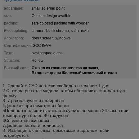
adbantage:
small solering point
size:
Custom design availble
packing:
safe colosed packing with wooden
Electroplating:
chrome, black chrome, satin nickel
Application:
doors,screen ,windows
Сертификация:
IGCC IGMA
Type:
oval shaped glass
Structure:
Hollow
Стекло из кованого железа на заказ
Высокий свет:
,
Входные двери Железный мозаичный стекло
1. Сделайте CAD чертежи свободно в течение 1 дня.
2.С всегда резать с модели, чтобы обеспечить стандартную
форму.
3. 7 раз закручен и полирован.
4Дефекты при осмотре и сборке.
5Полностью очистить стекло и сушить не менее 24 часов при
температуре более 40 градусов.
6Совместная живопись.
7Двойная чистка и полировка.
8- Изоляция с сильным герметиком и аргоном, если
потребуется.