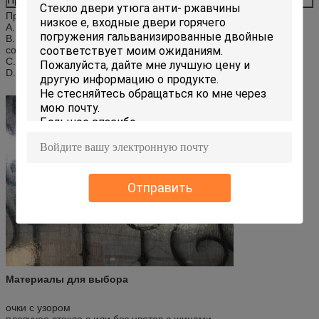
Преимущества:
А. Современный стиль, уникальный
B. Сопротивление нагреву, сопротивление нагреву,
сохраняющее тепло
C. Сопротивляемость кислороду, сопротивляемость ударам
D. Высокая и низкая температура
Отправить
Материалы для выбора
очки с узором
плавучее стекло с или без цветов с шинами