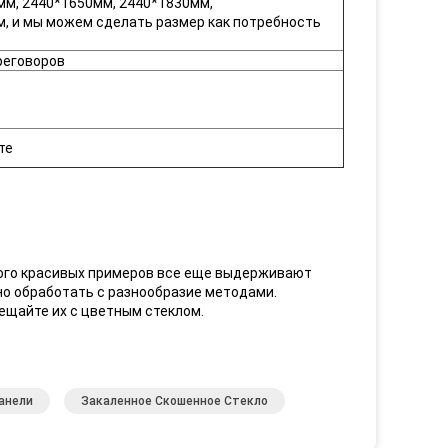
мм, 2440*1650мм, 2440*1830мм,
м, и мы можем сделать размер как потребность
ереговоров
те
ного красивых примеров все еще выдерживают
но обработать с разнообразие методами.
ещайте их с цветным стеклом.
анели
Закаленное Скошенное Стекло