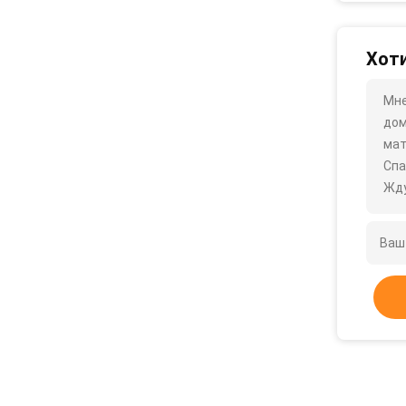
Хоти
Мне
дом
мат
Спа
Жду