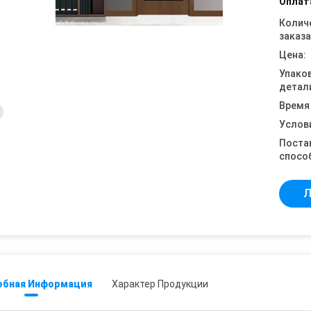
Оплат
Колич
заказа
Цена:
Упако
детал
Время
Услов
Поста
спосо
Л
обная Информация
Характер Продукции