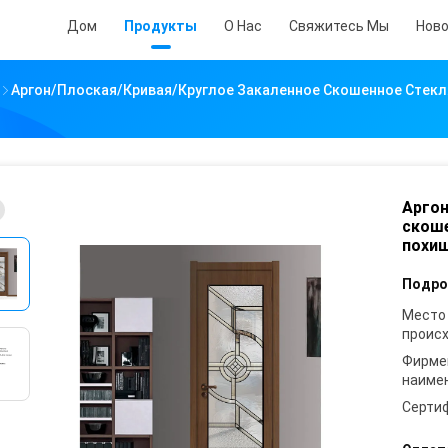
Дом
Продукты
О Нас
Свяжитесь Мы
Нов
Аргон/плоская/кривая/круглое Закаленное Скошенное Стек
Аргон
скоше
похи
Подро
Место
проис
Фирме
наиме
Серти