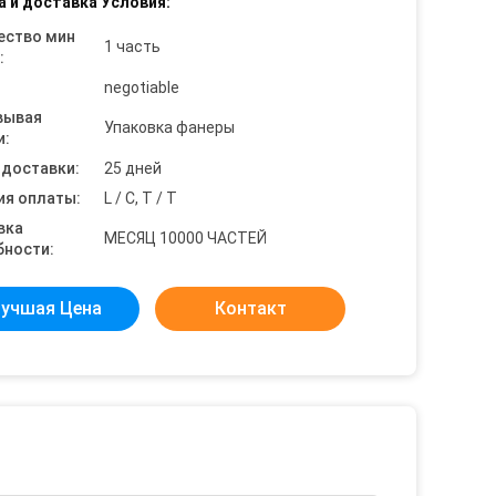
а и доставка Условия:
ество мин
1 часть
:
negotiable
вывая
Упаковка фанеры
и:
 доставки:
25 дней
ия оплаты:
L / C, T / T
вка
МЕСЯЦ 10000 ЧАСТЕЙ
бности:
учшая Цена
Контакт