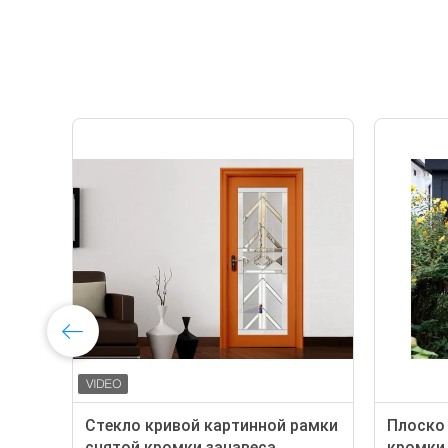
Стекло кривой картинной рамки
Плоско 
снятой кромки занавеса
кромки