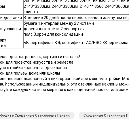
2000*1500мм, 2200*1370мм, 2200*1650мм, 2140*1650
ры
2140*3300мм, 2440*3300мм, 2140 ** 3660,2440*3660м
клиента.
и доставки
В течение 20 дней после первого взноса или путем п
бумага 1.интерлай между 2 листами
и упаковки
деревянные клети 2.сеавортхы
пояс 3.ирон для консолидации
арт
БВ, сертификат КЭ, сертификат АС/НЗС, 3Ксертифика
тва
екло для вытравлять, картины и пятнать!
ой для проектов искусства и ремесла
унс стройки красочные для класса
ой для пользы дома или школы
овенно использованный в викторианской эре к окнам стройки. М
ня. Использованный индивидуально, эти стеклянные наклоны мож
зуйте каждую часть по мере того как отдельный проект или совм
ободите Скошенные Стеклянные Панели
Скошенные Стеклянные П