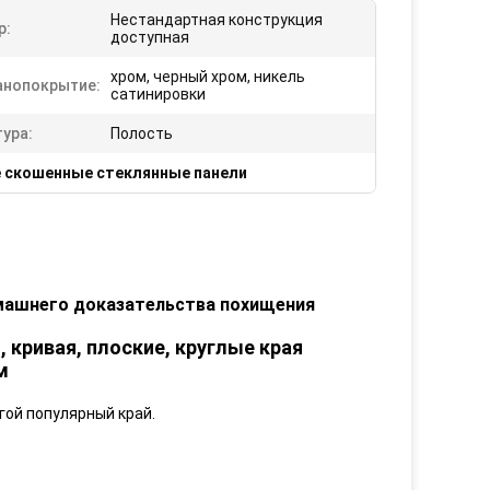
Нестандартная конструкция
р:
доступная
хром, черный хром, никель
анопокрытие:
сатинировки
ура:
Полость
 скошенные стеклянные панели
омашнего доказательства похищения
 кривая, плоские, круглые края
м
угой популярный край.