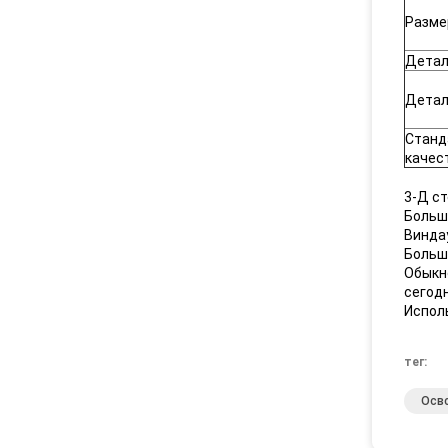
Разме
Детал
Детал
Станд
качес
3-Д ст
Больш
Винда
Больш
Обыкн
сегод
Исполь
тег:
Осв