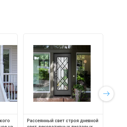
зкого
Рассеянный свет строя дневной
Пан
ное на
свет декоративных листовых
кон