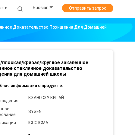
Russian
ости
Отправить запрос
лянное Доказательство Похищения Для Домашней
/плоская/кривая/круглое закаленное
нное стеклянное доказательство
щения для домашней школы
бная информация о продукте:
КХАНГСХУ КИТАЙ
хождения:
нное
SYSEN
нование:
фикация:
IGCC IGMA