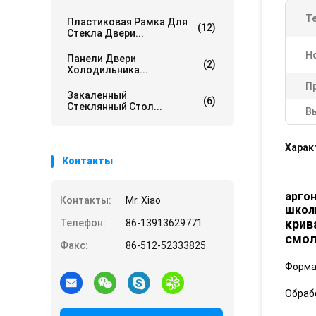
Те
Пластиковая Рамка Для
(12)
Стекла Двери...
Н
Панели Двери
(2)
Холодильника...
П
Закаленный
(6)
Стеклянный Стол...
В
Харак
Контакты
арго
Контакты:
Mr. Xiao
школ
крив
Телефон:
86-13913629771
смол
Факс:
86-512-52333825
Форма 
Обрабо