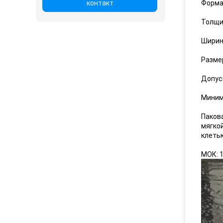
контакт
Форма 
Толщи
Ширин
Разме
Допуск
Миним
Паков
мягко
клеть
МОК: 1