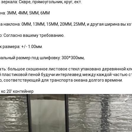
зеркала: Сквре, прямоугольник, круг, ект.
на: 3ММ, 4ММ, 5ММ, 6ММ
а наклона: 0ММ, 13ММ, 15ММ, 20ММ, 25ММ, и другая ширина вы хо
р: Согласно вашему требованию.
 размера: +/- 1.00мм.
альный размер под шлифовку: 300*300мм,
ать: большое скошенное листовое стекл упаковано деревянной кл
й пластиковой пеной будучи интерлеавед между каждой частью ст
ю, соответствующей для транспорта океана долгого времени.
 кс 20' контейнер