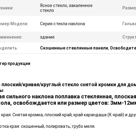
Ясное стекло, закаленное
хники:
Разме
стекло
омер Модели:
Серия стекла наклона
Гальв
рименение:
здание
Структ
ыделить:
Скошенные стеклянные панели
,
Освободите
тер продукции
н плоский/кривая/круглый стекло снятой кромки для д
ы
ая сильного наклона поплавка стеклянная, плоская,
ола, освобождается или размер цветов: 3мм-12м
края: Снятая кромка, плоский край, край карандаша (К-край) и др
тка края: скошенный, полировать, грубо меля.