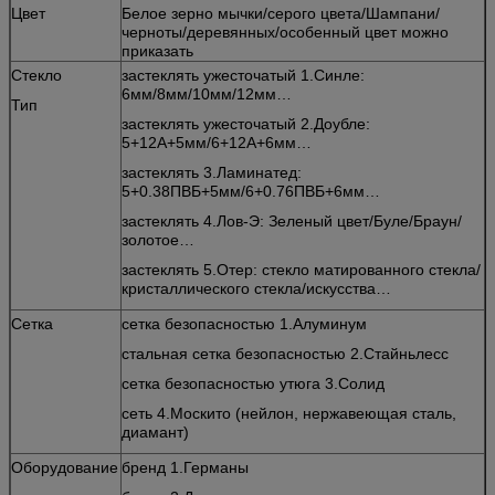
Цвет
Белое зерно мычки/серого цвета/Шампани/
черноты/деревянных/особенный цвет можно
приказать
Стекло
застеклять ужесточатый 1.Синле:
6мм/8мм/10мм/12мм…
Тип
застеклять ужесточатый 2.Доубле:
5+12А+5мм/6+12А+6мм…
застеклять 3.Ламинатед:
5+0.38ПВБ+5мм/6+0.76ПВБ+6мм…
застеклять 4.Лов-Э: Зеленый цвет/Буле/Браун/
золотое…
застеклять 5.Отер: стекло матированного стекла/
кристаллического стекла/искусства…
Сетка
сетка безопасностью 1.Алуминум
стальная сетка безопасностью 2.Стайньлесс
сетка безопасностью утюга 3.Солид
сеть 4.Москито (нейлон, нержавеющая сталь,
диамант)
Оборудование
бренд 1.Германы