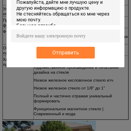
ширма
Условие
30% ТТ заранее как депозит, 70% против
оплаты
доставки
Прямоугольник
через 15-25 дней после депозита
формы
Функция
сделайте комнату показаться более большое,
увеличивая естественное освещение, уменьшая
искусственное освещение
Общее
Дом, офис и мебель развлечений
Отправить
пользование
Характеристика
Неограниченные, смелые цвета
продукта
Художественное произведение и печатание
дизайна на стекле
Низкое железное кисловочное стекло етч
Низкое железное стекло от 1/8" до 1"
Полный и частично отражая уникальный
формировать
Функциональное магнитное стекло |
Современный и мода