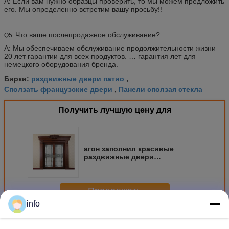
А: Если вам нужно образцы проверить, то мы можем предложить
его. Мы определенно встретим вашу просьбу!!
Что ваше послепродажное обслуживание?
Q5.
А: Мы обеспечиваем обслуживание продолжительности жизни
20 лет гарантии для всех продуктов. … гарантия лет для
немецкого оборудования бренда.
раздвижные двери патио
Бирки:
,
Сползать французские двери
Панели сползая стекла
,
Получить лучшую цену для
агон заполнил красивые
раздвижные двери
атмосферы, панели сползая
стекла 19-22 Мм двойные
Продолжать
info
Дверь сползая стекла
Больше