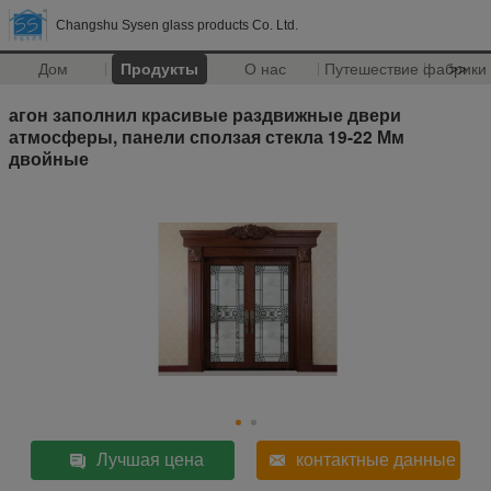
Changshu Sysen glass products Co. Ltd.
Дом
Продукты
О нас
Путешествие фабрики
>>
агон заполнил красивые раздвижные двери
атмосферы, панели сползая стекла 19-22 Мм
двойные
Лучшая цена
контактные данные