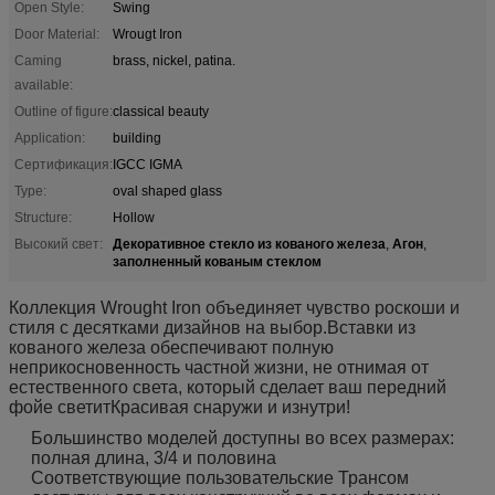
Open Style:
Swing
Door Material:
Wrougt Iron
Caming
brass, nickel, patina.
available:
Outline of figure:
classical beauty
Application:
building
Сертификация:
IGCC IGMA
Type:
oval shaped glass
Structure:
Hollow
Декоративное стекло из кованого железа
Агон
Высокий свет:
,
,
заполненный кованым стеклом
Коллекция Wrought Iron объединяет чувство роскоши и
стиля с десятками дизайнов на выбор.Вставки из
кованого железа обеспечивают полную
неприкосновенность частной жизни, не отнимая от
естественного света, который сделает ваш передний
фойе светитКрасивая снаружи и изнутри!
Большинство моделей доступны во всех размерах:
полная длина, 3/4 и половина
Соответствующие пользовательские Трансом