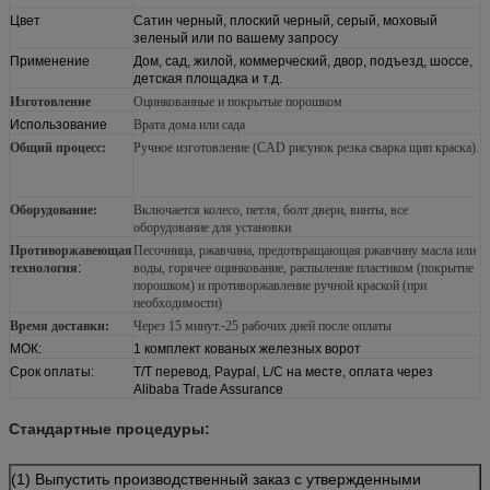
Цвет
Сатин черный, плоский черный, серый, моховый
зеленый или по вашему запросу
Применение
Дом, сад, жилой, коммерческий, двор, подъезд, шоссе,
детская площадка и т.д.
Изготовление
Оцинкованные и покрытые порошком
Использование
Врата дома или сада
Общий процесс
:
Ручное изготовление (CAD рисунок резка сварка щип краска).
Оборудование
:
Включается колесо, петля, болт двери, винты, все
оборудование для установки
Противоржавеющая
Песочница, ржавчина, предотвращающая ржавчину масла или
технология
:
воды, горячее оцинкование, распыление пластиком (покрытие
порошком) и противоржавление ручной краской (при
необходимости)
Время доставки:
Через 15 минут.
-
25 рабочих дней после оплаты
МОК:
1 комплект кованых железных ворот
Срок оплаты:
T/T перевод, Paypal, L/C на месте, оплата через
Alibaba Trade Assurance
Стандартные процедуры:
(1) Выпустить производственный заказ с утвержденными