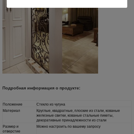
Подробная информация о продукте:
Положение
Стекло из чугуна
Материал
Круглые, квадратные, плоские из стали, кованые
железные свитки, кованые стальные пикеты,
декоративные принадлежности из стали
Размер и
Можно настроить по вашему запросу
отверстие