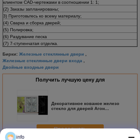
клиентом CAD-чертежами в соотношении 1: 1;
(2) Заказы запланированы;
3) Приготовьтесь ко всему материалу;
(4) Сварка и сборка дверей;
(5) Полировка;
(6) Раздувание песка
(7) 7-ступенчатая отделка.
Железные стеклянные двери
Бирки:
,
Железные стеклянные двери входа
,
Двойные входные двери
Получить лучшую цену для
Декоративное кованое железо
стекло для дверей Агон
заполненный 22 * 64 дюйма
Размер формы
Продолжать
info