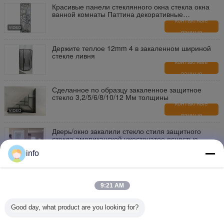
Красивые панели стеклянного окна стекла окна
ванной комнаты Паттина декоративные
изготовленные на заказ
контактные
данные
Держите теплое 12mm 4 в закаленном шириной
стекле ливня
контактные
данные
Сделанное по образцу закаленное защитное
стекло 3,2/5/6/8/10/12 Мм толщины
контактные
данные
Дверь/окно закалили стекло стиля защитного
стекла американской ужесточатое ясностью
контактные
info
данные
Защитное стекло нестандартной конструкции
закаленное ясностью 250 градусов термального
9:21 AM
удара
контактные
данные
Good day, what product are you looking for?
Художественное закаленное защитное стекло
С001 2-12 Мм патины никеля толщины латунной