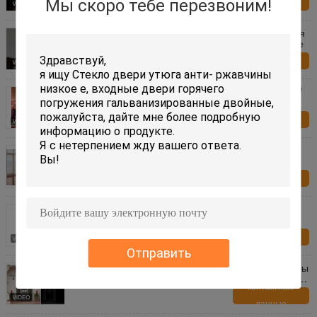
Мы скоро тебе перезвоним!
данные
22"» безопасность шторок дюйма *64 внутренняя
стеклянная закалило стекло энергосберегающее
контактные
данные
Звук внутренних шторок внутренние стеклянные/
жара - изолировать энергосберегающий
контактные
данные
Звук картины шторок Виндовс внутренние
стеклянные горизонтальные/изоляция жары
контактные
данные
5mm ужесточатый ливень закалил стеклянный
современный стиль
контактные
данные
Отправить
Стекло окна ванной комнаты визуальной текстуры
декоративное, изготовленное на заказ стеклянное
окно обшивает панелями невыясненность
контактные
данные