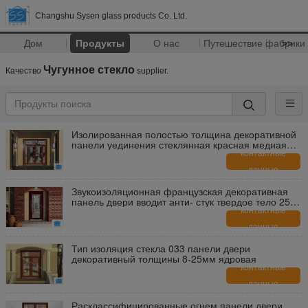
Changshu Sysen glass products Co. Ltd.
Дом
Продукты
О нас
Путешествие фабрики
>>
Чугунное стекло
Качество
supplier.
Изолированная полостью толщина декоративной
панели уединения стеклянная красная медная
25,4 ММ
контактные
данные
Звукоизоляционная французская декоративная
панель двери вводит анти- стук твердое тело 25
Мм
контактные
данные
Тип изоляция стекла 033 панели двери
декоративный толщины 8-25мм ядровая
контактные
данные
Расклассифицированные огнем панели двери